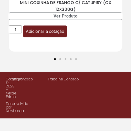
MINI COXINHA DE FRANGO C/ CATUPIRY (CX
12X300G)
Ver Produto
Adicionar a cotação
Copyright
Fale Conosco
Trabalhe Conosco
©
2023
–
Nelore
Prime
–
Desenvolvido
por
Newbasca