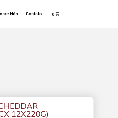
obre Nós
Contato
0
 CHEDDAR
CX 12X220G)