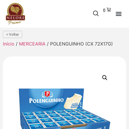
0
< Voltar
Início
/
MERCEARIA
/ POLENGUINHO (CX 72X17G)