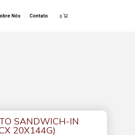
obre Nós
Contato
0
ATO SANDWICH-IN
CX 20X144G)