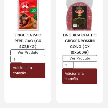
LINGUICA PAIO
LINGUICA COALHO
PERDIGAO (CX
GROSSA ROSSINI
4X2,5KG)
CONG (CX
10X500G)
Ver Produto
Ver Produto
Adicionar a
cotação
Adicionar a
cotação